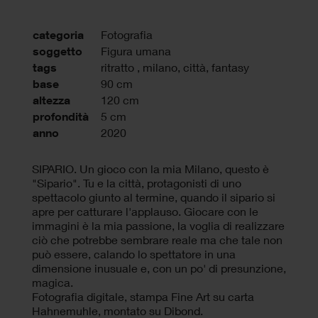
categoria
Fotografia
soggetto
Figura umana
tags
ritratto
,
milano
,
città
,
fantasy
base
90 cm
altezza
120 cm
profondità
5 cm
anno
2020
SIPARIO. Un gioco con la mia Milano, questo è
"Sipario". Tu e la città, protagonisti di uno
spettacolo giunto al termine, quando il sipario si
apre per catturare l'applauso. Giocare con le
immagini è la mia passione, la voglia di realizzare
ciò che potrebbe sembrare reale ma che tale non
può essere, calando lo spettatore in una
dimensione inusuale e, con un po' di presunzione,
magica.
Fotografia digitale, stampa Fine Art su carta
Hahnemuhle, montato su Dibond.