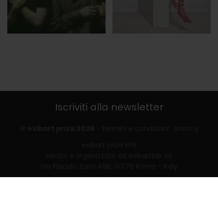
Iscriviti alla newsletter
© exibart prize 2026
-
termini e condizioni
privacy
exibart prize EP6
ideato e organizzato da exibartlab srl,
Via Placido Zurla 49b, 00176 Roma - Italy
web design and development by
Infmedia