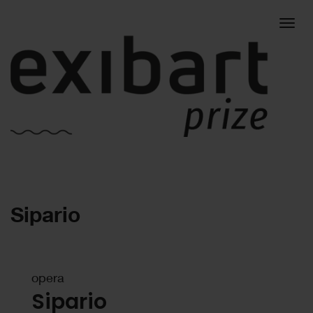
Togg
Sipario
navig
opera
Sipario