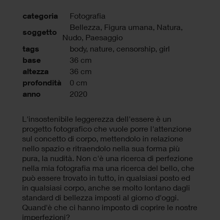
categoria
Fotografia
Bellezza, Figura umana, Natura,
soggetto
Nudo, Paesaggio
tags
body
,
nature
,
censorship
,
girl
base
36 cm
altezza
36 cm
profondità
0 cm
anno
2020
L'insostenibile leggerezza dell'essere è un
progetto fotografico che vuole porre l'attenzione
sul concetto di corpo, mettendolo in relazione
nello spazio e ritraendolo nella sua forma più
pura, la nudità. Non c'è una ricerca di perfezione
nella mia fotografia ma una ricerca del bello, che
può essere trovato in tutto, in qualsiasi posto ed
in qualsiasi corpo, anche se molto lontano dagli
standard di bellezza imposti al giorno d'oggi.
Quand'è che ci hanno imposto di coprire le nostre
imperfezioni?