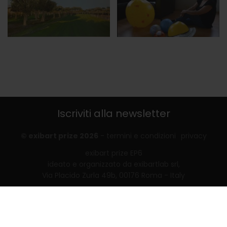
Iscriviti alla newsletter
© exibart prize 2026
-
termini e condizioni
privacy
exibart prize EP6
ideato e organizzato da exibartlab srl,
Via Placido Zurla 49b, 00176 Roma - Italy
web design and development by
Infmedia