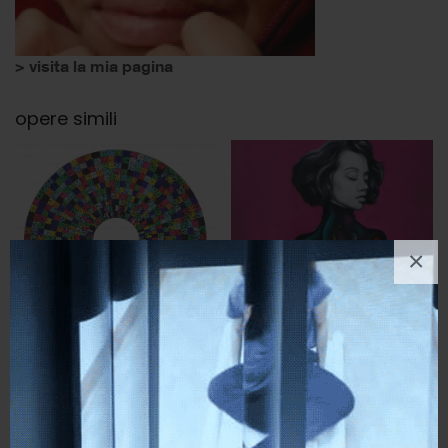
> visita la mia pagina
opere simili
×