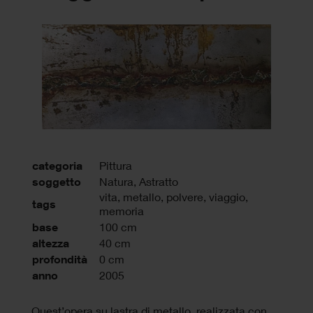
categoria
Pittura
soggetto
Natura, Astratto
vita
,
metallo
,
polvere
,
viaggio
,
tags
memoria
base
100 cm
altezza
40 cm
profondità
0 cm
anno
2005
Quest’opera su lastra di metallo, realizzata con