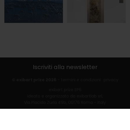
Iscriviti alla newsletter
© exibart prize 2026
-
termini e condizioni
privacy
exibart prize EP6
ideato e organizzato da exibartlab srl,
Via Placido Zurla 49b, 00176 Roma - Italy
web design and development by
Infmedia