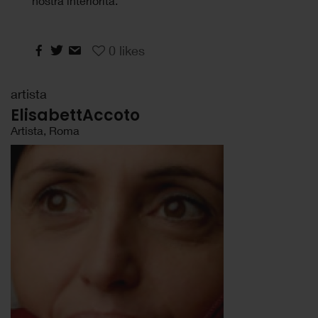
nostra interiorità.
0
likes
artista
ElisabettAccoto
Artista, Roma