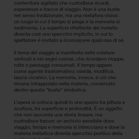
contenitore sigillato che custodisce ricordi,
esperienze e tracce di viaggio. Non è una busta
nel senso tradizionale, ma una metafora visiva:
un luogo in cui il tempo si piega e la memoria si
sedimenta. La superficie riflettente del metallo
diventa così uno specchio implicito, in cui lo
spettatore è invitato a riconoscere qualcosa di sé.
Il tema del viaggio si manifesta nelle colature
verticali e nei segni corrosi, che ricordano mappe,
rotte o paesaggi consumati. Il tempo appare
come agente trasformativo: ossida, modifica,
lascia cicatrici. La memoria, invece, è ciò che
rimane intrappolato nella materia, conservato
dentro questa “busta” simbolica.
L’opera si colloca quindi in uno spazio tra pittura e
scultura, tra superficie e profondità. È un oggetto
che non racconta una storia lineare, ma
custodisce tracce: un archivio sensibile dove
viaggio, tempo e memoria si intrecciano e dove la
materia metallica diventa specchio poetico della