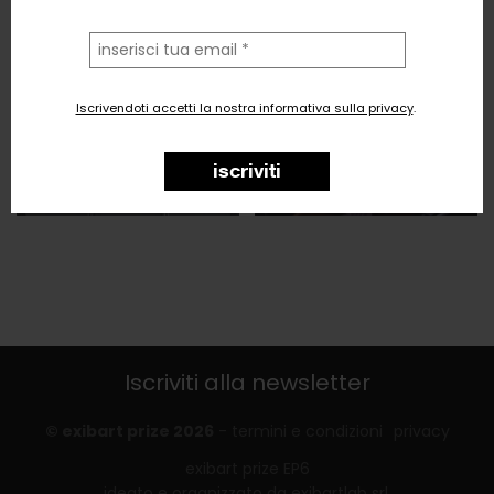
la
tua
email
Iscrivendoti accetti la nostra informativa sulla privacy
.
iscriviti
Iscriviti alla newsletter
© exibart prize 2026
-
termini e condizioni
privacy
exibart prize EP6
ideato e organizzato da exibartlab srl,