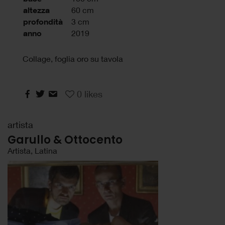
altezza
60 cm
profondità
3 cm
anno
2019
Collage, foglia oro su tavola
0
likes
artista
Garullo & Ottocento
Artista, Latina