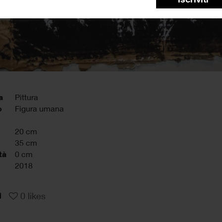
a
Pittura
o
Figura umana
20 cm
35 cm
tà
0 cm
2018
0
likes