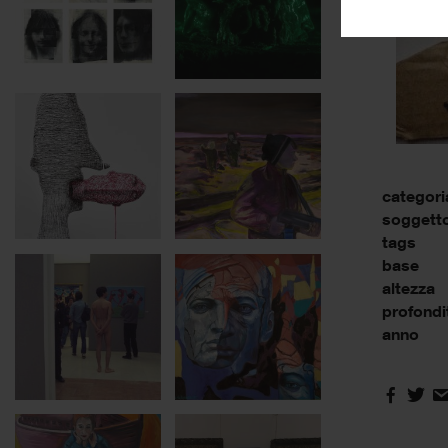
categori
soggett
tags
base
altezza
profondi
anno