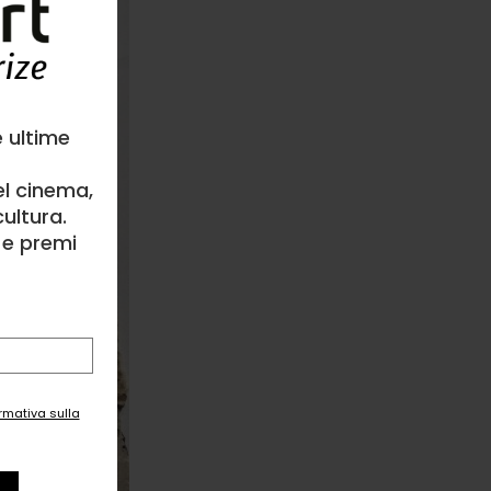
e ultime
el cinema,
ultura.
l e premi
ormativa sulla