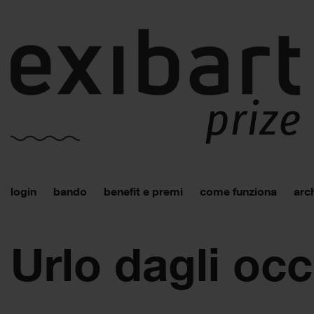
login
bando
benefit e premi
come funziona
arch
Urlo dagli occ