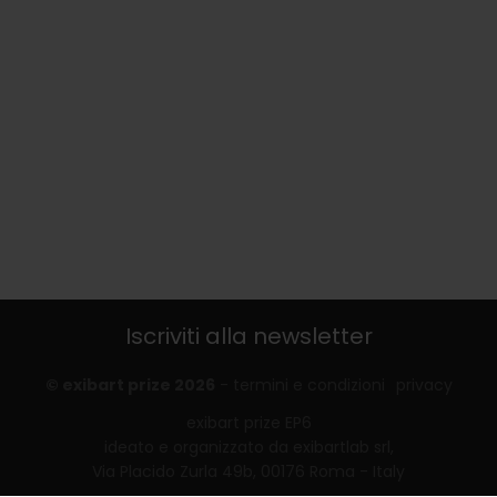
Iscriviti alla newsletter
© exibart prize 2026
-
termini e condizioni
privacy
exibart prize EP6
ideato e organizzato da exibartlab srl,
Via Placido Zurla 49b, 00176 Roma - Italy