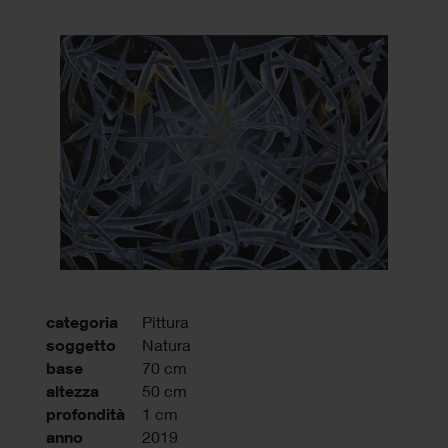
categoria
Pittura
soggetto
Natura
base
70 cm
altezza
50 cm
profondità
1 cm
anno
2019