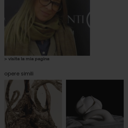
> visita la mia pagina
opere simili