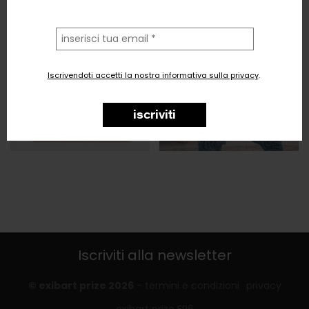
la
tua
email
Iscrivendoti accetti la nostra informativa sulla privacy
.
iscriviti
Iscriviti alla newsletter
© exibart prize 2026
-
termini e condizioni
privacy
exibart prize EP6