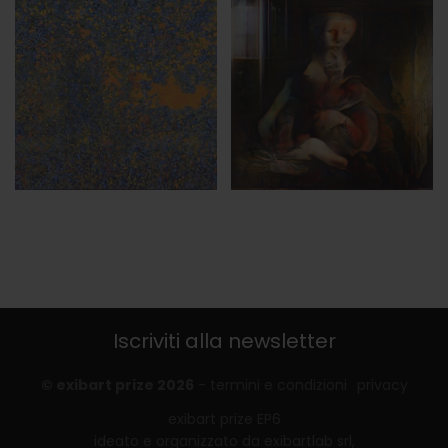
Iscriviti alla newsletter
© exibart prize 2026
-
termini e condizioni
privacy
exibart prize EP6
ideato e organizzato da exibartlab srl,