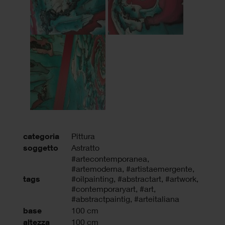
categoria
Pittura
soggetto
Astratto
#artecontemporanea
,
#artemoderna
,
#artistaemergente
,
tags
#oilpainting
,
#abstractart
,
#artwork
,
#contemporaryart
,
#art
,
#abstractpaintig
,
#arteitaliana
base
100 cm
altezza
100 cm