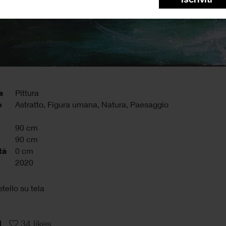
a
Pittura
o
Astratto, Figura umana, Natura, Paesaggio
90 cm
90 cm
tà
0 cm
2020
stello su tela
34
likes