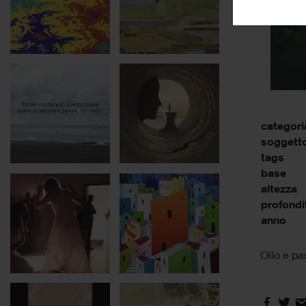
categori
soggett
tags
base
altezza
profondi
anno
Olio e pa