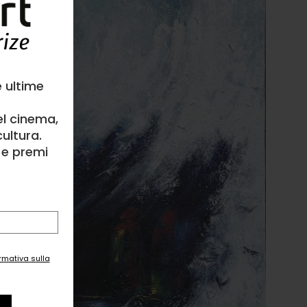
e ultime
el cinema,
ultura.
l e premi
ormativa sulla