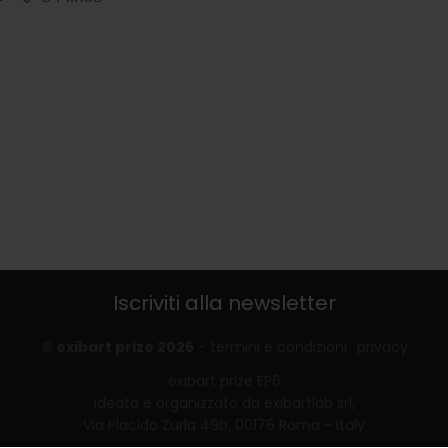
Iscriviti alla newsletter
© exibart prize 2026
-
termini e condizioni
privacy
exibart prize EP6
ideato e organizzato da exibartlab srl,
Via Placido Zurla 49b, 00176 Roma - Italy