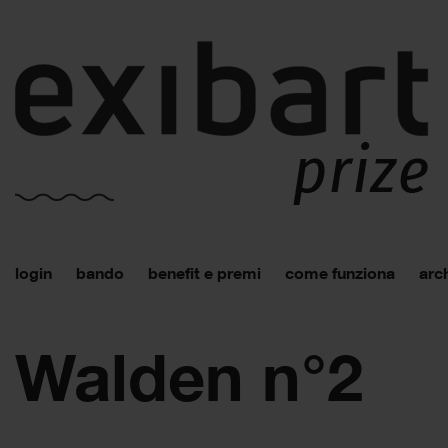
login
bando
benefit e premi
come funziona
arch
Walden n°2