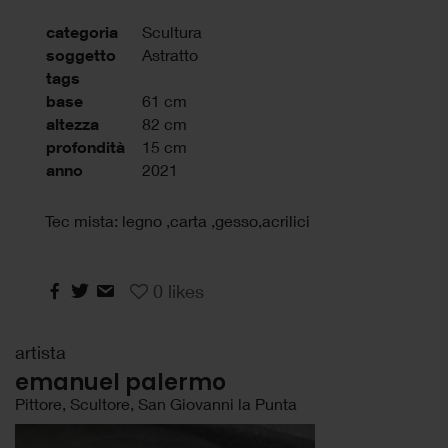
categoria
Scultura
soggetto
Astratto
tags
base
61 cm
altezza
82 cm
profondità
15 cm
anno
2021
Tec mista: legno ,carta ,gesso,acrilici
0
likes
artista
emanuel palermo
Pittore, Scultore, San Giovanni la Punta