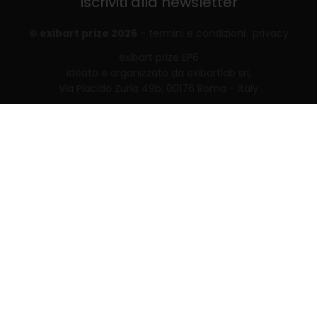
Iscriviti alla newsletter
© exibart prize 2026
-
termini e condizioni
privacy
exibart prize EP6
ideato e organizzato da exibartlab srl,
Via Placido Zurla 49b, 00176 Roma - Italy
web design and development by
Infmedia