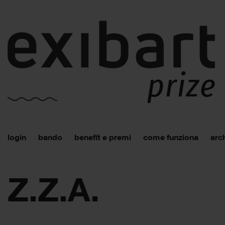
login
bando
benefit e premi
come funziona
arch
Z.Z.A.