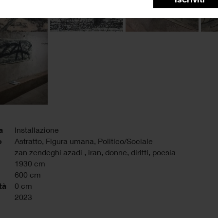
a
Installazione
o
Astratto, Figura umana, Politico/Sociale
zan zendeghi azadi
,
iran
,
donne
,
diritti
,
poesia
1930 cm
600 cm
tà
0 cm
2023