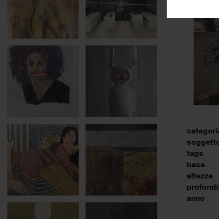
categori
soggett
tags
base
altezza
profondi
anno