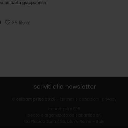
ia su carta giapponese
36
likes
Iscriviti alla newsletter
© exibart prize 2026
-
termini e condizioni
privacy
exibart prize EP6
ideato e organizzato da exibartlab srl,
Via Placido Zurla 49b, 00176 Roma - Italy