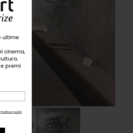
e ultime
el cinema,
ultura.
l e premi
ormativa sulla