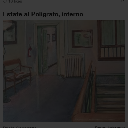
16
likes
Estate al Poligrafo, interno
Paola Caenazzo
Pittura
, Architettura