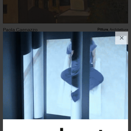
Paola Caenazzo
Pittura
, Architettura
×
9
likes
Plumbago a settembre