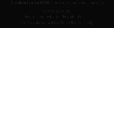
© exibart prize 2026
-
termini e condizioni
privacy
exibart prize EP6
ideato e organizzato da exibartlab srl,
Via Placido Zurla 49b, 00176 Roma - Italy
web design and development by
Infmedia