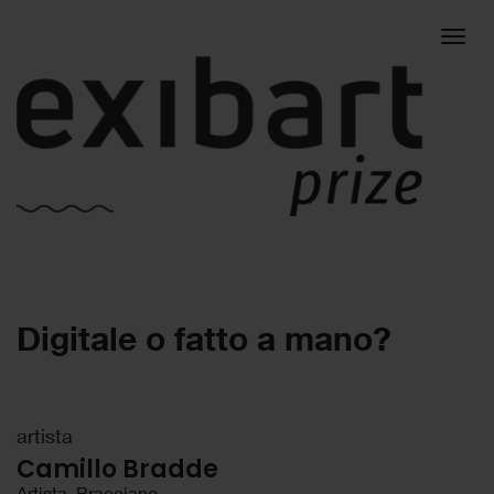
Togg
Digitale o fatto a mano?
navig
artista
Camillo Bradde
Artista, Bracciano