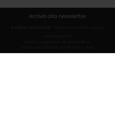
Iscriviti alla newsletter
© exibart prize 2026
-
termini e condizioni
privacy
exibart prize EP6
ideato e organizzato da exibartlab srl,
Via Placido Zurla 49b, 00176 Roma - Italy
web design and development by
Infmedia