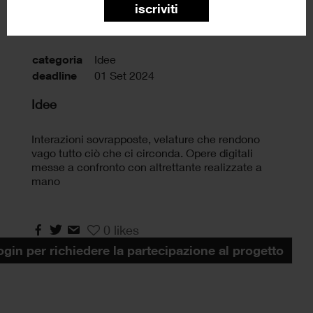
iscriviti
categoria
Idee
deadline
01 Set 2024
Idee
Interazioni sovrapposte, velature che rendono
vago tutto ciò che ci circonda. Opere digitali
messe a confronto con altrettante realizzate a
mano
0
likes
login per richiedere la partecipazione al progetto