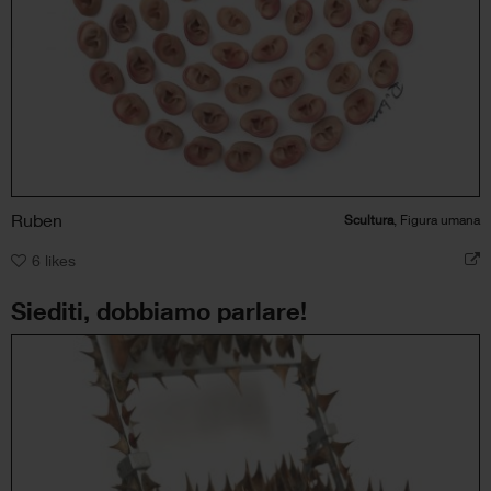
Ruben
Scultura
, Figura umana
6
likes
Siediti, dobbiamo parlare!