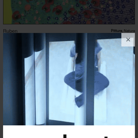
Ruben
Pittura
, Natura
×
6
likes
Do you hear what I hear?