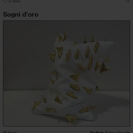
6
likes
Sogni d’oro
Ruben
Scultura
, Politico/Sociale