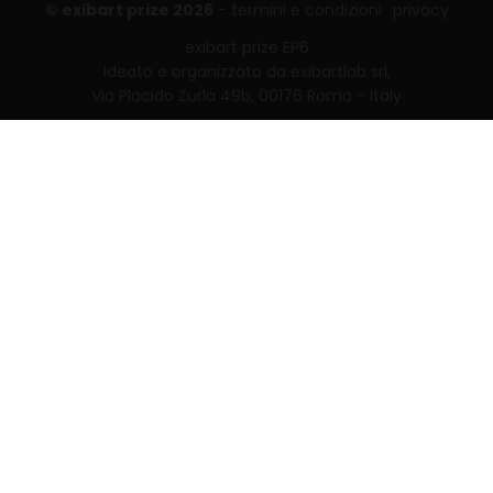
© exibart prize 2026
-
termini e condizioni
privacy
exibart prize EP6
ideato e organizzato da exibartlab srl,
Via Placido Zurla 49b, 00176 Roma - Italy
web design and development by
Infmedia