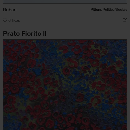
Ruben
Pittura
, Politico/Sociale
6
likes
Prato Fiorito II