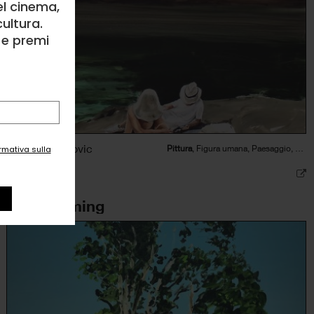
el cinema,
ultura.
l e premi
Sanja Milenkovic
Pittura
, Figura umana, Paesaggio, Viaggi
ormativa sulla
0
likes
Daydreaming