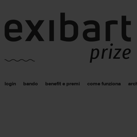
login
bando
benefit e premi
come funziona
arch