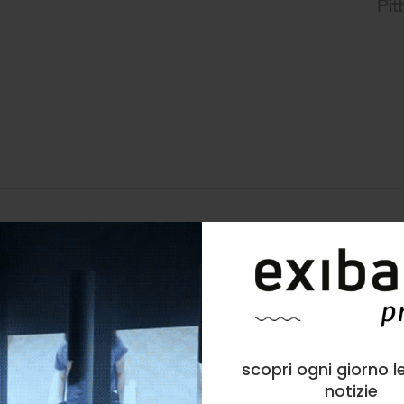
Pit
Warm sky
scopri ogni giorno l
notizie