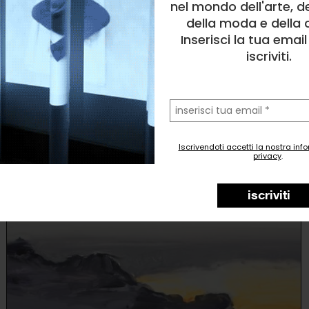
nel mondo dell'arte, d
della moda e della c
Inserisci la tua emai
iscriviti.
la
tua
email
Sanja Milenkovic
Pittura
, Natura
Iscrivendoti accetti la nostra inf
privacy
.
0
likes
iscriviti
April