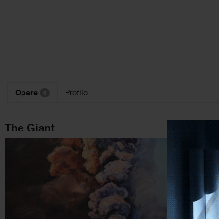
Opere
Profilo
6
The Giant