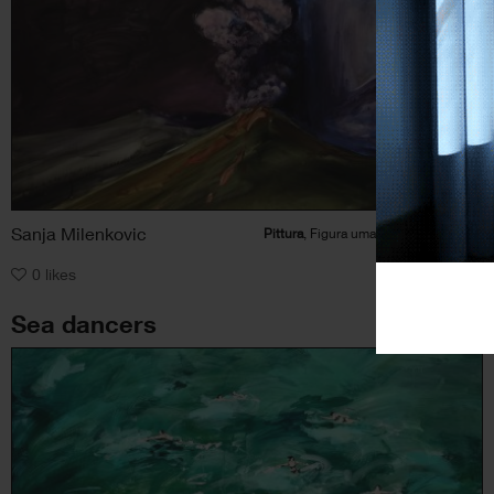
Sanja Milenkovic
Pittura
, Figura umana, Natura, Paesaggio
0
likes
Sea dancers