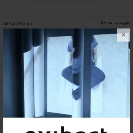
Sartori Braido
Pittura
, Paesaggio
×
1
like
Structure in a space