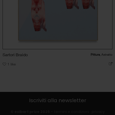
Sartori Braido
Pittura
, Astratto
1
like
Iscriviti alla newsletter
© exibart prize 2026
-
termini e condizioni
privacy