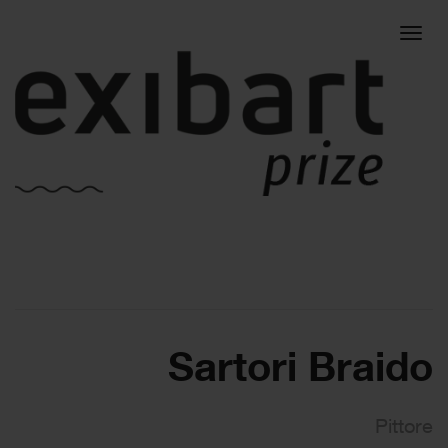
Togg
navig
Sartori Braido
Pittore