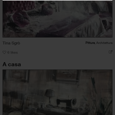
Tina Sgrò
Pittura
, Architettura
6
likes
A casa