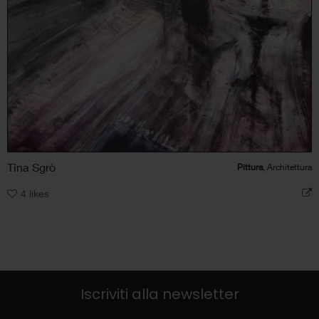
Tina Sgrò
Pittura
, Architettura
4
likes
Iscriviti alla newsletter