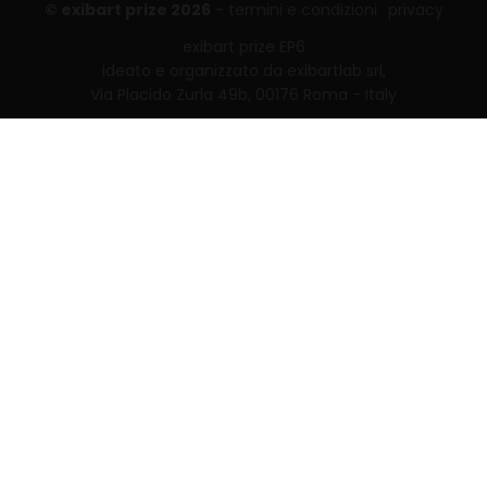
© exibart prize 2026
-
termini e condizioni
privacy
exibart prize EP6
ideato e organizzato da exibartlab srl,
Via Placido Zurla 49b, 00176 Roma - Italy
web design and development by
Infmedia