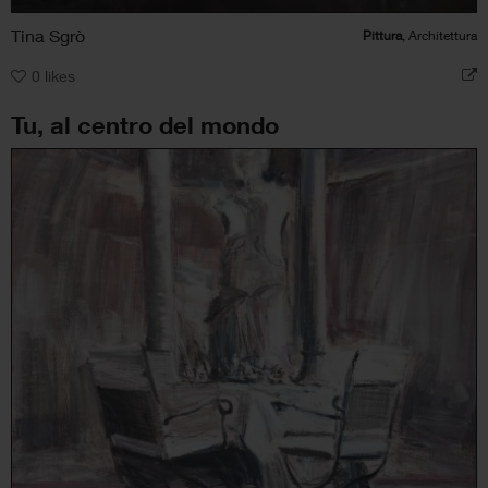
Tina Sgrò
Pittura
, Architettura
0
likes
Tu, al centro del mondo