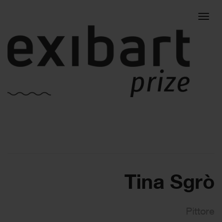
Togg
navig
Tina Sgrò
Pittore