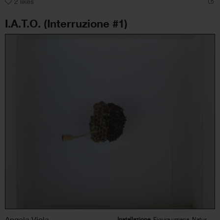
2
likes
I.A.T.O. (Interruzione #1)
Angela Viola
Installazione
, Figura umana, Natura, Paesaggio