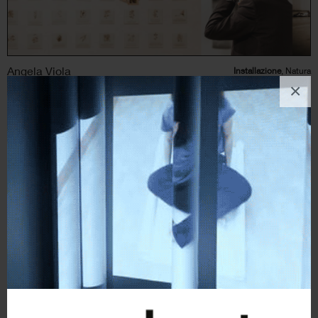
Angela Viola
Installazione
, Natura
×
10
likes
Please, forgive me (In ricordo di Leelah | Josh Alcorn)