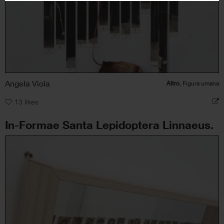
Angela Viola
Altro
, Figura umana
13
likes
In-Formae Santa Lepidoptera Linnaeus.