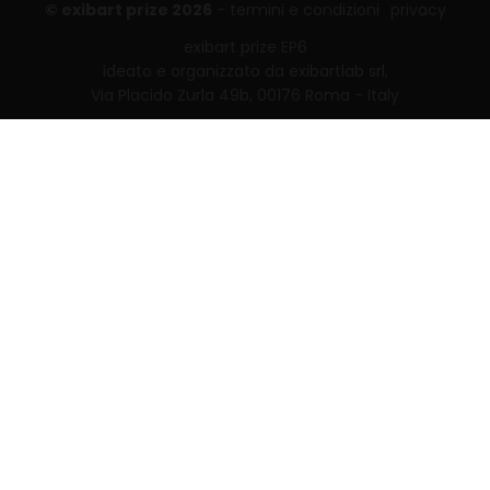
© exibart prize 2026
-
termini e condizioni
privacy
exibart prize EP6
ideato e organizzato da exibartlab srl,
Via Placido Zurla 49b, 00176 Roma - Italy
web design and development by
Infmedia