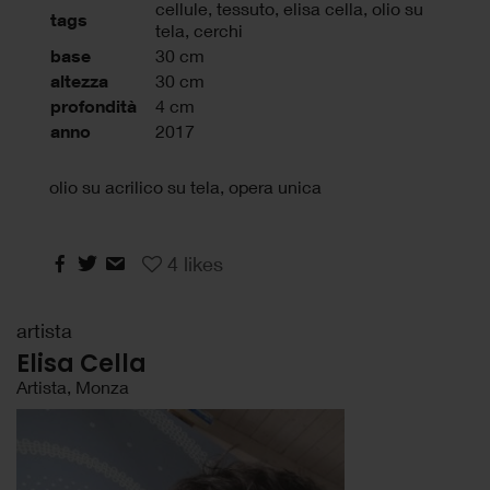
cellule
,
tessuto
,
elisa cella
,
olio su
tags
tela
,
cerchi
base
30 cm
altezza
30 cm
profondità
4 cm
anno
2017
olio su acrilico su tela, opera unica
4
likes
artista
Elisa Cella
Artista, Monza