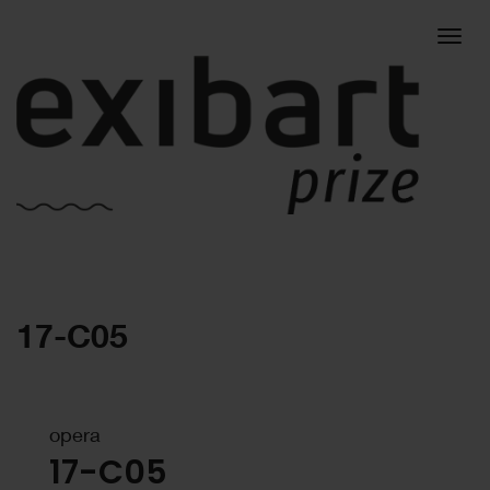
Togg
17-C05
navig
opera
17-C05