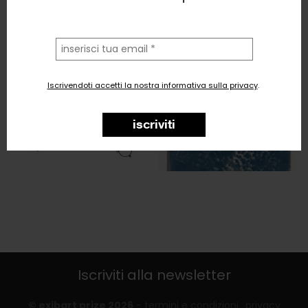
la
tua
email
Iscrivendoti accetti la nostra informativa sulla privacy
.
iscriviti
Iscriviti alla newsletter
© exibart prize 2026
-
termini e condizioni
privacy