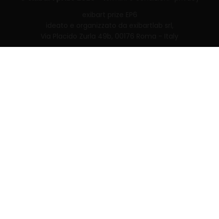
exibart prize EP6
ideato e organizzato da exibartlab srl,
Via Placido Zurla 49b, 00176 Roma - Italy
web design and development by
Infmedia