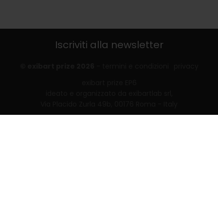
Iscriviti alla newsletter
© exibart prize 2026
-
termini e condizioni
privacy
exibart prize EP6
ideato e organizzato da exibartlab srl,
Via Placido Zurla 49b, 00176 Roma - Italy
web design and development by
Infmedia