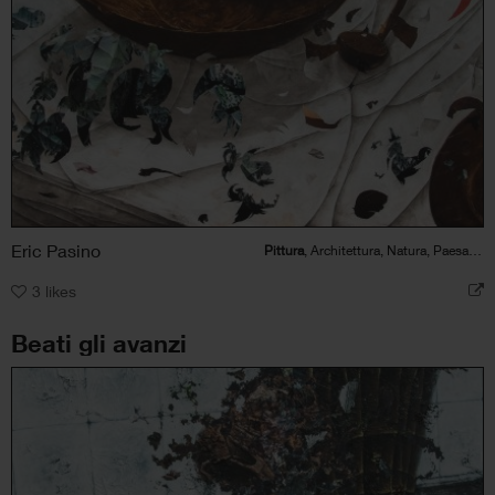
Eric Pasino
Pittura
, Architettura, Natura, Paesaggio
3
likes
Beati gli avanzi