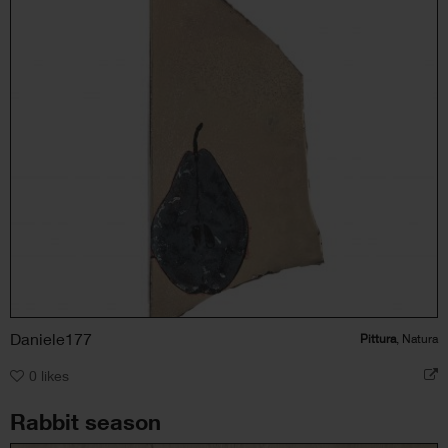
Daniele177
Pittura
, Natura
0
likes
Rabbit season