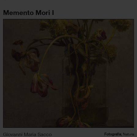
Memento Mori I
Giovanni Maria Sacco
Fotografia
, Natura