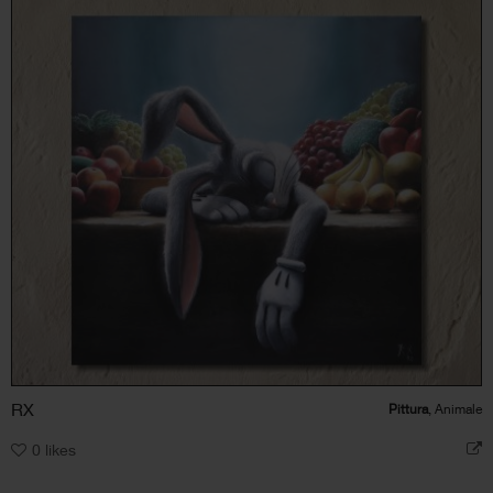
RX
Pittura
, Animale
0
likes