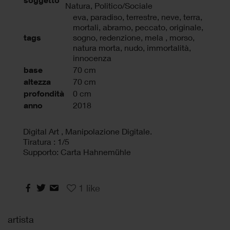
soggetto
Natura, Politico/Sociale
eva
,
paradiso
,
terrestre
,
neve
,
terra
,
mortali
,
abramo
,
peccato
,
originale
,
tags
sogno
,
redenzione
,
mela
,
morso
,
natura morta
,
nudo
,
immortalità
,
innocenza
base
70 cm
altezza
70 cm
profondità
0 cm
anno
2018
Digital Art , Manipolazione Digitale.
Tiratura : 1/5
Supporto: Carta Hahnemühle
1
like
artista