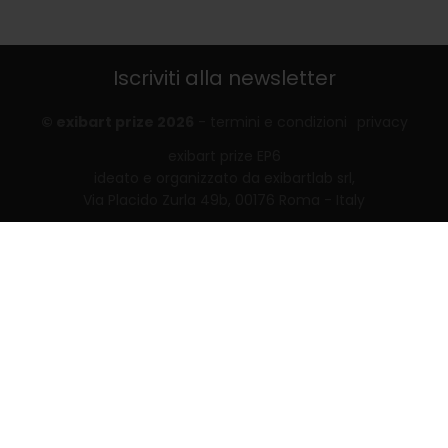
Iscriviti alla newsletter
© exibart prize 2026
-
termini e condizioni
privacy
exibart prize EP6
ideato e organizzato da exibartlab srl,
Via Placido Zurla 49b, 00176 Roma - Italy
web design and development by
Infmedia