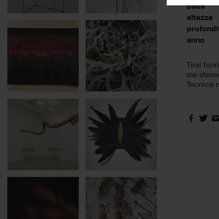
base
altezza
profondi
anno
Tirai fuor
me stesso
Tecnica m