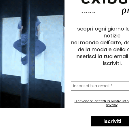
scopri ogni giorno l
notizie
nel mondo dell'arte, d
della moda e della c
Inserisci la tua emai
iscriviti.
la
tua
email
Iscrivendoti accetti la nostra inf
privacy
.
a
Scultura
o
Astratto
astratto
,
astrattismo
,
concettualismo
,
materico
,
materia
,
p
iscriviti
leggerezza