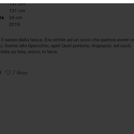
147 cm
131 cm
tà
34 cm
2019
i il sasso dalla tasca. Era simile ad un uovo che pareva avere cris
. Sorrisi allo Specchio, aprii Quel portone, ringraziai, ed uscii.
ista su tela, unico, in teca.
7
likes