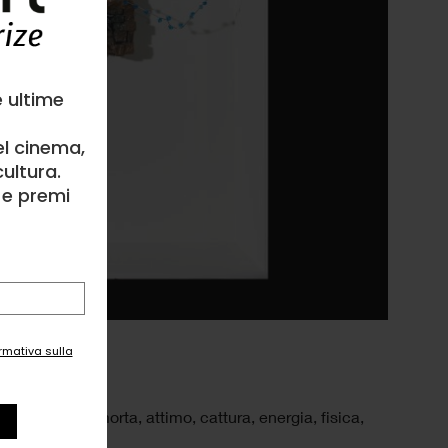
e ultime
el cinema,
ultura.
l e premi
ormativa sulla
latino
,
natura morta
,
attimo
,
cattura
,
energia
,
fisica
,