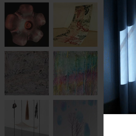
categori
soggett
tags