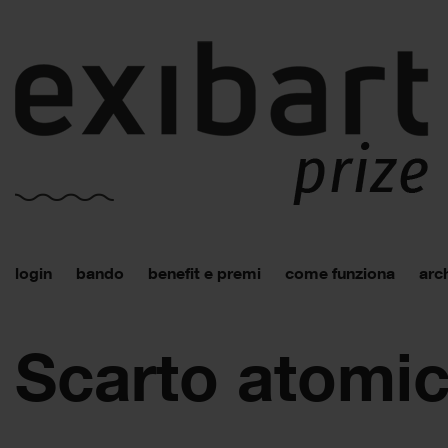
login
bando
benefit e premi
come funziona
arch
Scarto atomi