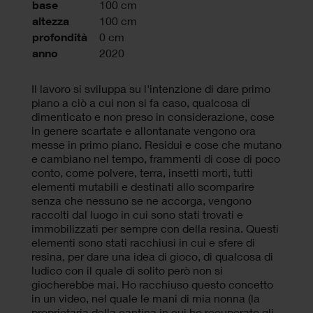
base
100 cm
altezza
100 cm
profondità
0 cm
anno
2020
Il lavoro si sviluppa su l'intenzione di dare primo
piano a ciò a cui non si fa caso, qualcosa di
dimenticato e non preso in considerazione, cose
in genere scartate e allontanate vengono ora
messe in primo piano. Residui e cose che mutano
e cambiano nel tempo, frammenti di cose di poco
conto, come polvere, terra, insetti morti, tutti
elementi mutabili e destinati allo scomparire
senza che nessuno se ne accorga, vengono
raccolti dal luogo in cui sono stati trovati e
immobilizzati per sempre con della resina. Questi
elementi sono stati racchiusi in cui e sfere di
resina, per dare una idea di gioco, di qualcosa di
ludico con il quale di solito però non si
giocherebbe mai. Ho racchiuso questo concetto
in un video, nel quale le mani di mia nonna (la
proprietaria della cantina in cui ho recuperato gli