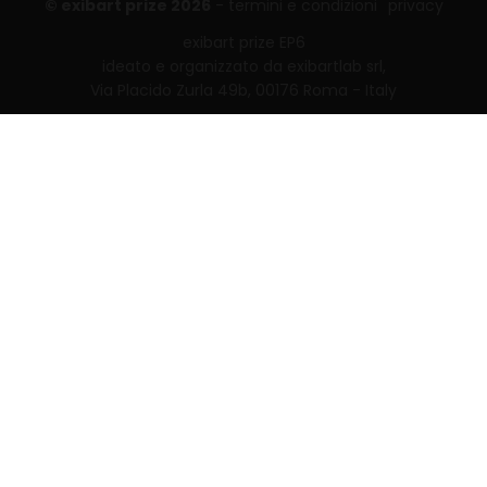
© exibart prize 2026
-
termini e condizioni
privacy
exibart prize EP6
ideato e organizzato da exibartlab srl,
Via Placido Zurla 49b, 00176 Roma - Italy
web design and development by
Infmedia