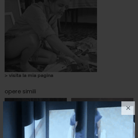
> visita la mia pagina
opere simili
×