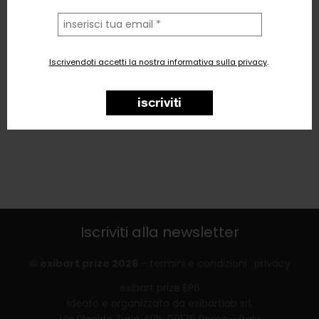
la
tua
email
Iscrivendoti accetti la nostra informativa sulla privacy
.
iscriviti
Iscriviti alla newsletter
© exibart prize 2026
-
termini e condizioni
privacy
exibart prize EP6
ideato e organizzato da exibartlab srl,
Via Placido Zurla 49b, 00176 Roma - Italy