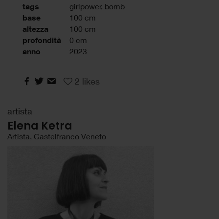
tags
girlpower
,
bomb
base
100 cm
altezza
100 cm
profondità
0 cm
anno
2023
2
likes
artista
Elena Ketra
Artista, Castelfranco Veneto