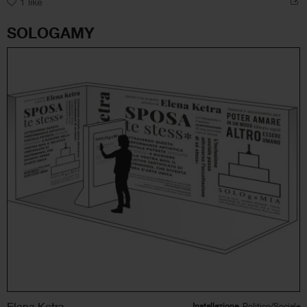
1
like
SOLOGAMY
Elena Ketra
Installazione
, Politico/Sociale