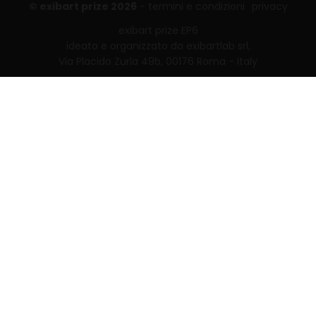
© exibart prize 2026
-
termini e condizioni
privacy
exibart prize EP6
ideato e organizzato da exibartlab srl,
Via Placido Zurla 49b, 00176 Roma - Italy
web design and development by
Infmedia