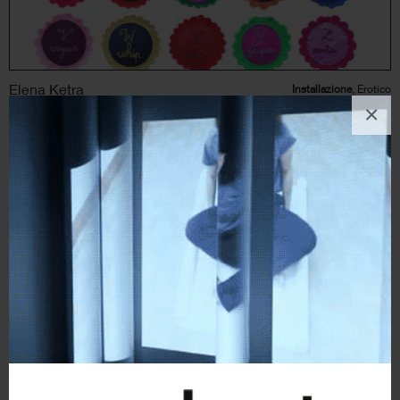
Elena Ketra
Installazione
, Erotico
×
2
likes
PROTECTION