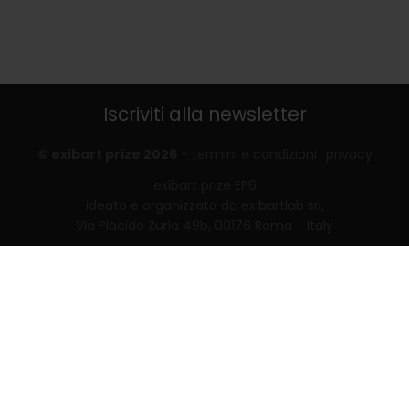
Iscriviti alla newsletter
© exibart prize 2026
-
termini e condizioni
privacy
exibart prize EP6
ideato e organizzato da exibartlab srl,
Via Placido Zurla 49b, 00176 Roma - Italy
web design and development by
Infmedia