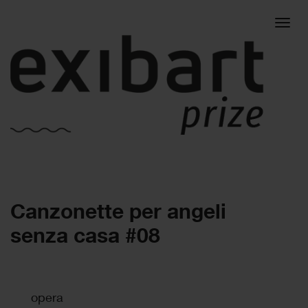
Togg
Canzonette per angeli
navig
senza casa #08
opera