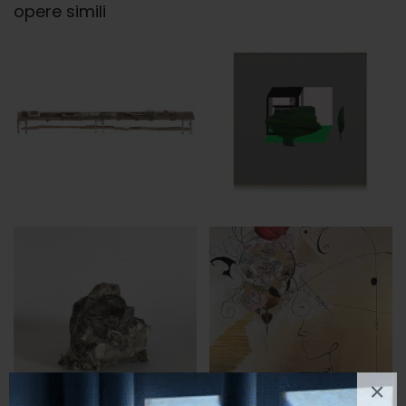
opere simili
×