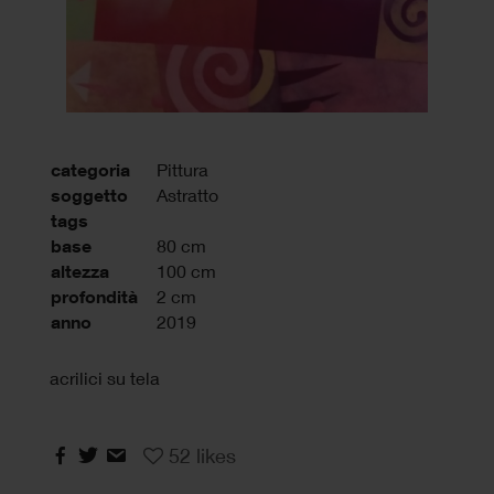
categoria
Pittura
soggetto
Astratto
tags
base
80 cm
altezza
100 cm
profondità
2 cm
anno
2019
acrilici su tela
52
likes