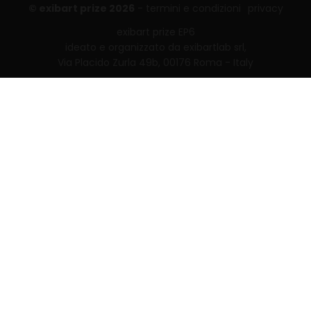
© exibart prize 2026
-
termini e condizioni
privacy
exibart prize EP6
ideato e organizzato da exibartlab srl,
Via Placido Zurla 49b, 00176 Roma - Italy
web design and development by
Infmedia