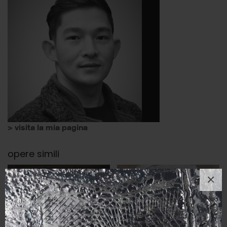
> visita la mia pagina
opere simili
×