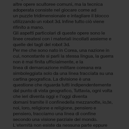
altre opere scultoree comuni, ma la tecnica
adoperata consiste nel giocare come ad
un puzzle tridimensionale e intagliare il blocco
utilizzando un robot 3d. Infine tutto ciò viene
rifinito a mano.
Gli aspetti particolari di queste opere sono le
linee createsi con i materiali incollati assieme e
quelle dei tagli del robot 3d.
Per me che sono nato in Corea, una nazione in
cui, nonostante si parli la stessa lingua, la guerra
non è mai finita ufficialmente, e la
linea di demarcazione militare coreana era
simboleggiata solo da una linea tracciata su una
cartina geografica. La divisione è una
questione che riguarda tutti indipendentemente
dal punto di vista geografico, Tuttavia, ogni volta
che ieri diventa oggi e l’oggi diventa
domani tramite il confinedella mezzanotte, io,te,
noi, loro, religione e religione, pensiero e
pensiero, tracciamo una linea di confine
secondo una visione parziale del mondo.
L'eternità non esiste da nessuna parte eppure