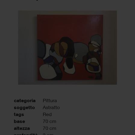
categoria
Pittura
soggetto
Astratto
tags
Red
base
70 cm
altezza
70 cm
2 cm