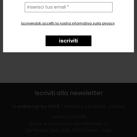
la
tua
email
Iscrivendoti accetti la nostra informativa sulla privacy
.
iscriviti
Iscriviti alla newsletter
© exibart prize 2026
-
termini e condizioni
privacy
exibart prize EP6
ideato e organizzato da exibartlab srl,
Via Placido Zurla 49b, 00176 Roma - Italy