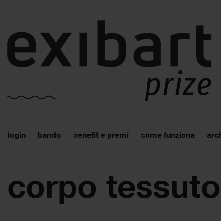
login
bando
benefit e premi
come funziona
arch
corpo tessuto