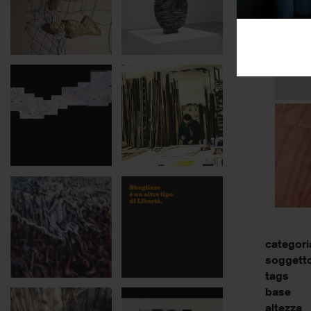
categori
soggett
tags
base
altezza