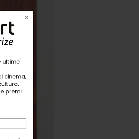
×
e ultime
el cinema,
ultura.
l e premi