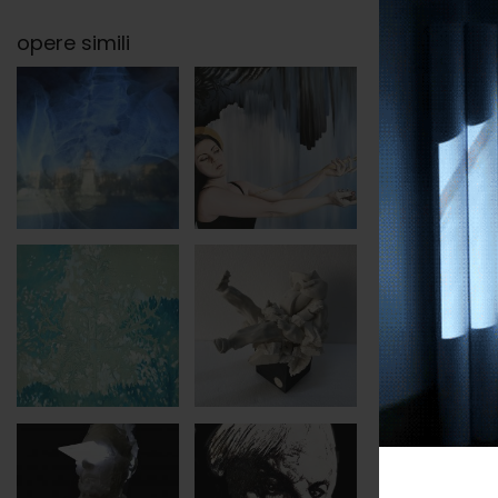
opere simili
categori
soggett
tags
minuti
secondi
anno
Deimatico
volta a s
L'opera r
finalizza
ci parla d
Ciò che v
emotivo p
Sound des
Estratti 
Video | 