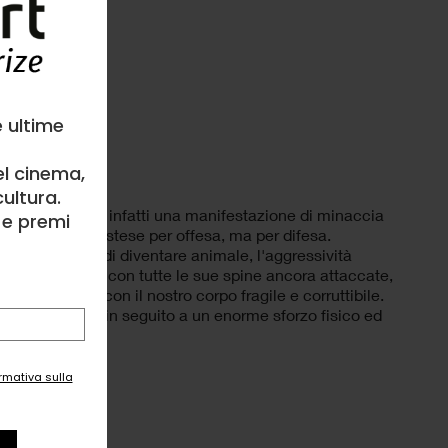
ità
e ultime
el cinema,
ultura.
to deimatico è infatti una manifestazione di minaccia
l e premi
ne non vengono estese per offesa, ma per difesa.
ne, il desiderio di diventare animale, l'aggressività
 una vera pelle, con tutte le sue spine ancora attaccate,
aure per vivere con il nostro corpo fragile e corruttibile.
a vecchia pelle in seguito a un enorme sforzo fisico ed
ormativa sulla