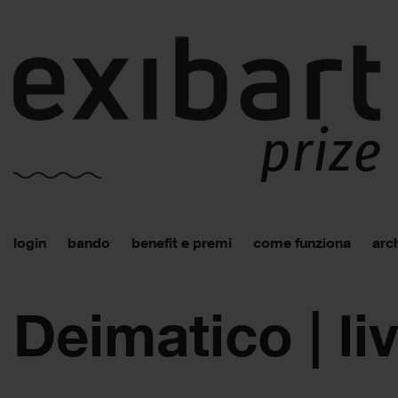
login
bando
benefit e premi
come funziona
arch
Deimatico | li