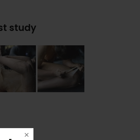
st study
×