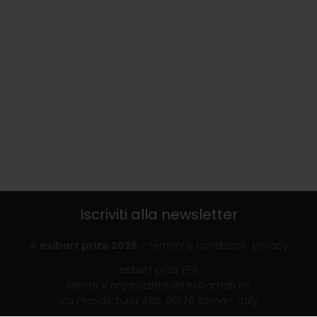
Iscriviti alla newsletter
© exibart prize 2026
-
termini e condizioni
privacy
exibart prize EP6
ideato e organizzato da exibartlab srl,
Via Placido Zurla 49b, 00176 Roma - Italy