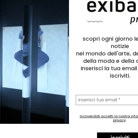
a
Performance
o
Animale, Figura umana, Natura, Nudo
metamorfosi
,
pelle
,
spine
,
cambiamento
,
fragilità
,
aggressiv
10
scopri ogni giorno l
0
notizie
2022
nel mondo dell'arte, d
della moda e della c
 è un progetto sulla paura. Nel regno animale, il comportamen
Inserisci la tua emai
paventare, intimidire o anche solo distrarre i predatori. Le spi
iscriviti.
acconta i diversi livelli di questa urgenza: il bisogno di protezio
ta alla propria conservazione, l'insicurezza mimetizzata. Infine,
ello scoprirsi e dell'esporsi, del togliere lo strato di spine e di p
ediamo in questa azione è l'Ecdisi, il processo di liberarsi dell
la
tua
er offrire la nostra parte più vulnerabile.
email
ign | Le Piccole Morti
Iscrivendoti accetti la nostra inf
privacy
.
da "Tre Movimenti al Nero
Leonardo Foschi
iscriviti