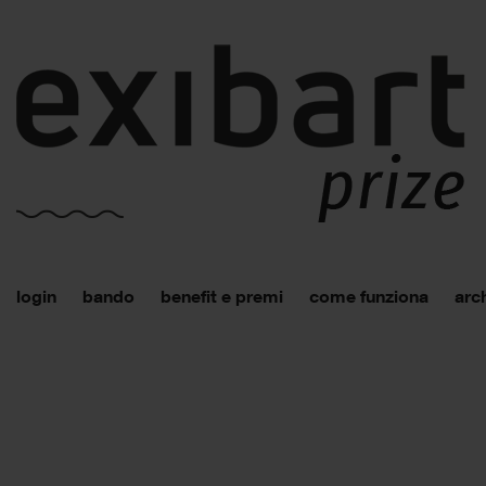
login
bando
benefit e premi
come funziona
arch