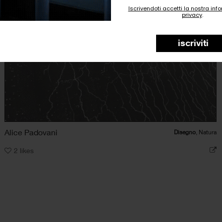
Iscrivendoti accetti la nostra inf
privacy
.
iscriviti
Alice Padovani
Disegno
, Natura
2
likes