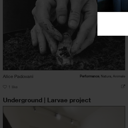
Alice Padovani
Performance
, Natura, Animale
1
like
Underground | Larvae project