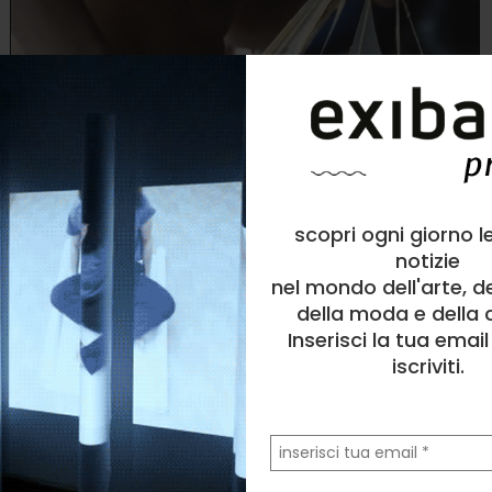
scopri ogni giorno l
Alice Padovani
notizie
Performance
, Animale, Figura umana, Natura, Nudo
nel mondo dell'arte, d
3
likes
della moda e della c
Inserisci la tua emai
Apparato radicale
iscriviti.
la
tua
email