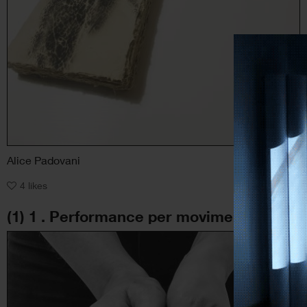
Alice Padovani
Altro
, Astratto
4
likes
(1) 1 . Performance per movimenti di transizione