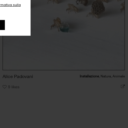
ormativa sulla
Alice Padovani
Installazione
, Natura, Animale
9
likes