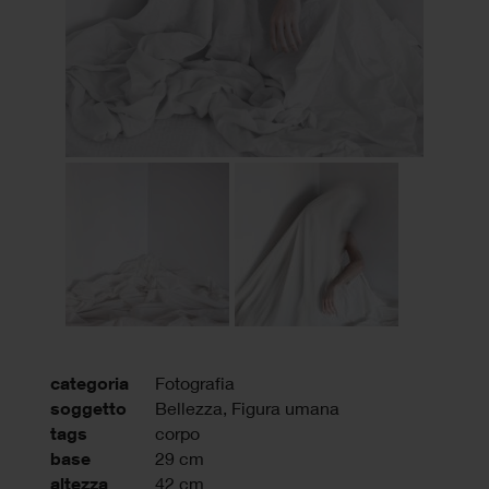
categoria
Fotografia
soggetto
Bellezza, Figura umana
tags
corpo
base
29 cm
altezza
42 cm