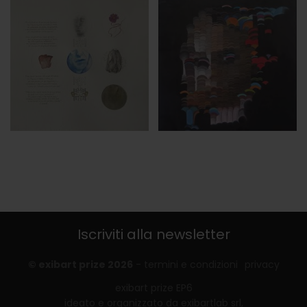
Iscriviti alla newsletter
© exibart prize 2026
-
termini e condizioni
privacy
exibart prize EP6
ideato e organizzato da exibartlab srl,