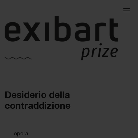
Togg
Desiderio della
navig
contraddizione
opera