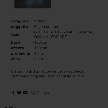
categoria
Pittura
soggetto
Figura umana
STREET ART
,
SKY
,
GIRL
,
WOMAN
,
tags
DONNA
,
POP ART
base
100 cm
altezza
100 cm
profondità
4 cm
anno
2020
Un profilo di donna con cervello in scheda
elettronica originale. Tecnica mista su tela
3
likes
artista