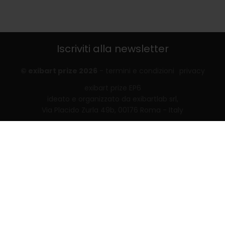
Iscriviti alla newsletter
© exibart prize 2026
-
termini e condizioni
privacy
exibart prize EP6
ideato e organizzato da exibartlab srl,
Via Placido Zurla 49b, 00176 Roma - Italy
web design and development by
Infmedia