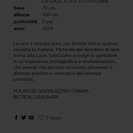
LA LUCE
,
FOTO
,
FOTO FORME
base
70 cm
altezza
100 cm
profondità
5 cm
anno
2014
La luce è energia pura, ma diventa forma quando
incontra la materia. Partendo dal desiderio di dare
forma alla Luce, lorenzoArs avvolge lo spettatore
in un'esperienza immaginifica e multisensoriale,
che prende vita dal buio ed evolve attraverso il
divenire plastico e cromatico dell'energia
luminosa.
POLAROID DIGITALIZZATA STAMPA
RETROILLUMUNATA
0
likes