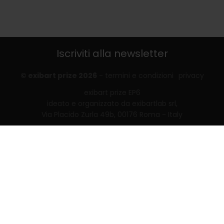
Iscriviti alla newsletter
© exibart prize 2026
-
termini e condizioni
privacy
exibart prize EP6
ideato e organizzato da exibartlab srl,
Via Placido Zurla 49b, 00176 Roma - Italy
web design and development by
Infmedia