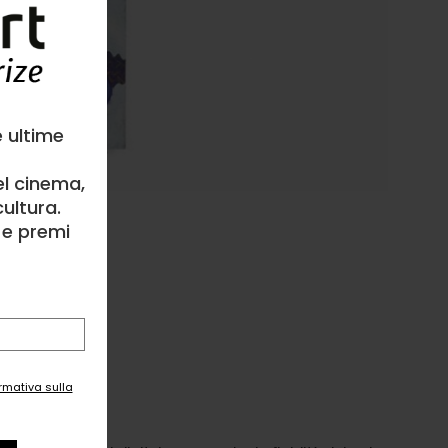
e ultime
el cinema,
ultura.
l e premi
ormativa sulla