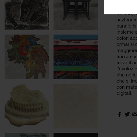
Ladone è 
e lo stud
marino, d
sezioname
paralleli
insieme al
colori ac
ormai si 
maggiore 
fino a sc
trova il 
l’evoluzi
che nelle
che si ir
con mater
digitali.