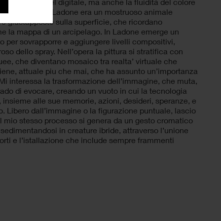
i dal mondo del digitale, ma anche la fluidità del colore
e secondo il quale Ladone era un mostruoso animale
e giustapposte sulla superficie, che ricordano
 come la mappa di un arcipelago. In Ladone emerge un
to per sovrapporre e aggiungere livelli compositivi,
roso dello spray. Nell’opera la pittura si stratifica con
quee, che diventano mosaico tra realta’ virtuale che
rtiene, attuale piu che mai, che ha assunto un’importanza
 Mi interessa la trasformazione dell’immagine, che muta,
rado di evocare, creando un vuoto in cui la tecnologia
o, insieme alle sue memorie, azioni, desideri, speranze, e
. Libero dall’immagine o la figurazione puntuale, lascio
Il mio stesso processo si genera da un gesto cromatico
, sedimentandosi in creature ibride, attraverso l’unione
porti e l’istallazione che include sempre frammenti