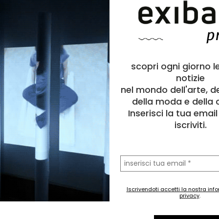
scopri ogni giorno l
notizie
nel mondo dell'arte, d
della moda e della c
Inserisci la tua emai
a
Pittura
iscriviti.
o
Astratto
digital
,
pittura
,
astratto
,
abstract
,
painting
55 cm
la
63 cm
tua
email
tà
2 cm
2021
Iscrivendoti accetti la nostra inf
privacy
.
igitale stampa su cotone, elaborata con olio e spray