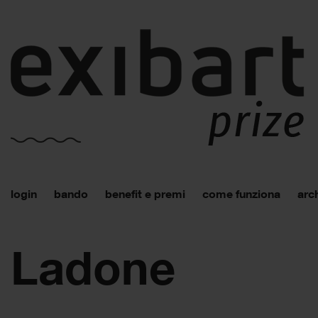
login
bando
benefit e premi
come funziona
arch
Ladone