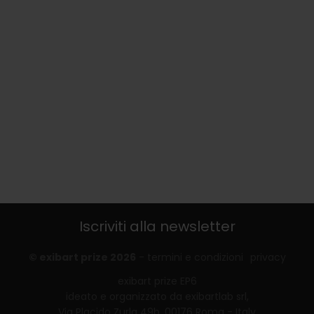
Iscriviti alla newsletter
© exibart prize 2026
-
termini e condizioni
privacy
exibart prize EP6
ideato e organizzato da exibartlab srl,
Via Placido Zurla 49b, 00176 Roma - Italy