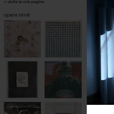
> visita la mia pagina
opere simili
categori
soggett
tags
base
altezza
profondi
anno
Pittura d