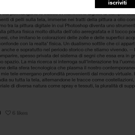
un lavoro pittorico, composto da anime duali e fonti provenient
iscriviti
io della luce nello spazio. Il titolo proviene da un mito minor
i cui permangono le tracce in frammenti digitali di campionatur
nti di pelli sulla tela, immerse nei tratti della pittura a olio
smo tra la pittura digitale in cui Photoshop diventa uno strumen
la pittura fisica molto diluita dell’olio aeregrafata e il tocco po
cesi, che imitano le colorazioni delle zolle e delle superfici ac
confonde con la realta’ fisica. Un dualismo sottile che ci appa
anche e sopratutto nel periodo storico che stiamo vivendo. --
omparire, spesso privata del sistema di segni che essa era in g
suo spazio. La mia ricerca si interroga sull’interazione tra l’uom
one della sfera tecnologica che plasma il nostro contemporaneo
 mie tele emergano profondità provenienti dal mondo virtuale. 
radia su tutta la tela, alternandone le tracce come costellazioni
iale di diversa natura come spray e tessuti, la pluralità di sup
6
likes