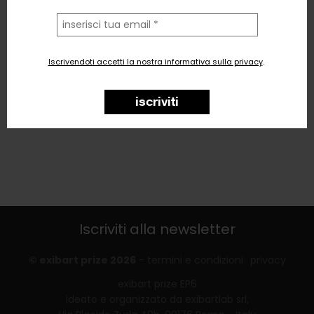
la
tua
email
Iscrivendoti accetti la nostra informativa sulla privacy
.
iscriviti
Iscriviti alla newsletter
© exibart prize 2026
-
termini e condizioni
privacy
exibart prize EP6
ideato e organizzato da exibartlab srl,