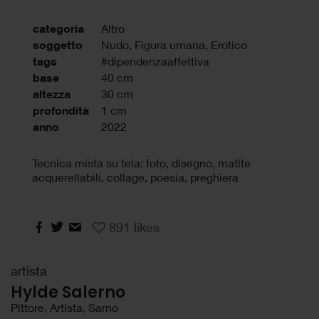
categoria
Altro
soggetto
Nudo, Figura umana, Erotico
tags
#dipendenzaaffettiva
base
40 cm
altezza
30 cm
profondità
1 cm
anno
2022
Tecnica mista su tela: foto, disegno, matite
acquerellabili, collage, poesia, preghiera
891
likes
artista
Hylde Salerno
Pittore, Artista, Sarno