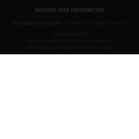
Iscriviti alla newsletter
© exibart prize 2026
-
termini e condizioni
privacy
exibart prize EP6
ideato e organizzato da exibartlab srl,
Via Placido Zurla 49b, 00176 Roma - Italy
web design and development by
Infmedia