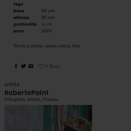
tags
base
80 cm
altezza
80 cm
profondità
4 cm
anno
2024
Tecnica mista, opera unica, tela
0
likes
artista
RobertoPaint
Fotografo, Artista, Firenze