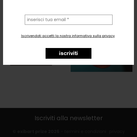
la
tua
email
Iscrivendoti accetti la nostra informativa sulla privacy
.
iscriviti
Iscriviti alla newsletter
© exibart prize 2026
-
termini e condizioni
privacy