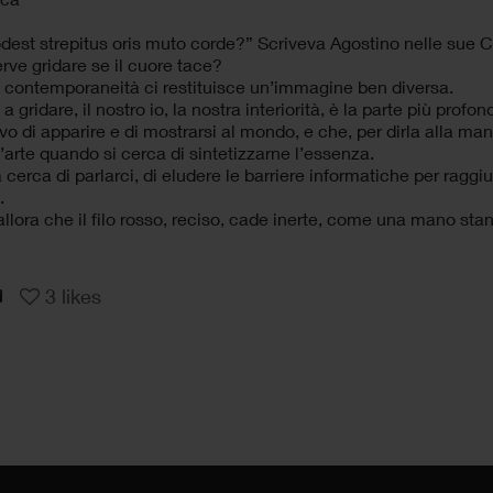
dest strepitus oris muto corde?” Scriveva Agostino nelle sue C
rve gridare se il cuore tace?
 contemporaneità ci restituisce un’immagine ben diversa.
 a gridare, il nostro io, la nostra interiorità, è la parte più prof
o di apparire e di mostrarsi al mondo, e che, per dirla alla mani
’arte quando si cerca di sintetizzarne l’essenza.
cerca di parlarci, di eludere le barriere informatiche per rag
.
llora che il filo rosso, reciso, cade inerte, come una mano stanca
3
likes