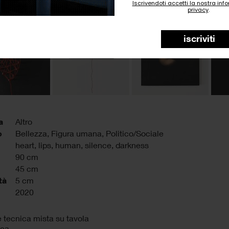
Iscrivendoti accetti la nostra inf
privacy
.
iscriviti
a
Altro
o
Bellezza, Figura umana, Politico/Sociale
heart
,
lips
,
human
,
silence
,
darkness
90 cm
45 cm
tà
5 cm
2020
e tecnica mista su tavola
ica