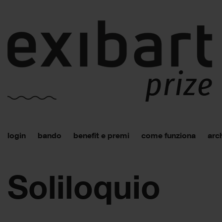
login
bando
benefit e premi
come funziona
arch
Soliloquio