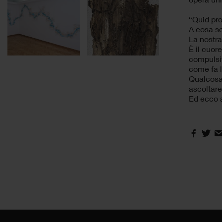
“Quid pro
A cosa se
La nostra
È il cuore
compulsiv
come fa l
Qualcosa 
ascoltare
Ed ecco a