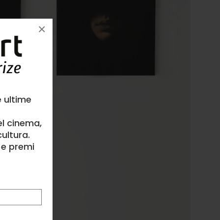
×
e ultime
el cinema,
ultura.
l e premi