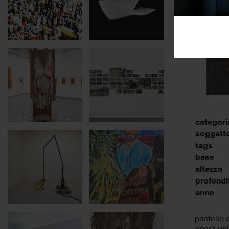
categori
soggett
tags
base
altezza
profondi
anno
pastello 
opera un