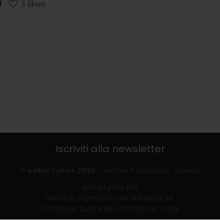
3
likes
Iscriviti alla newsletter
© exibart prize 2026
-
termini e condizioni
privacy
exibart prize EP6
ideato e organizzato da exibartlab srl,
Via Placido Zurla 49b, 00176 Roma - Italy