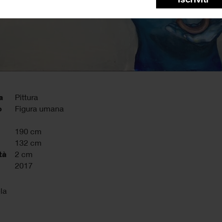
a
Pittura
o
Figura umana
190 cm
132 cm
tà
2 cm
2017
ela