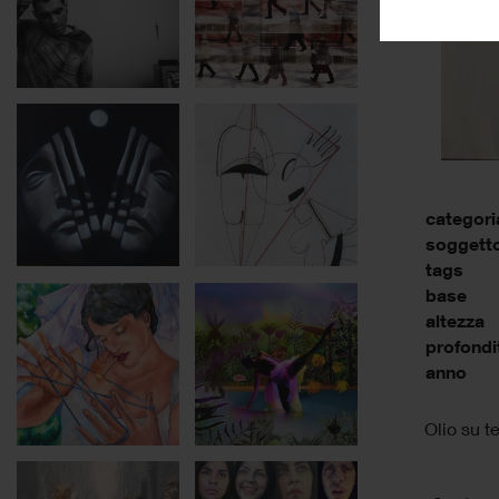
categori
soggett
tags
base
altezza
profondi
anno
Olio su t