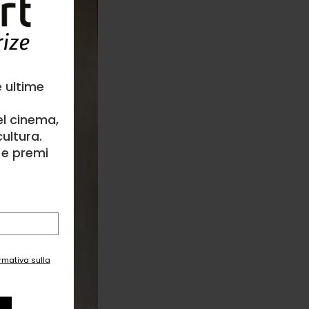
e ultime
el cinema,
ultura.
l e premi
ormativa sulla