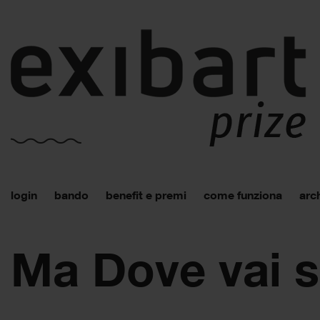
login
bando
benefit e premi
come funziona
arch
Ma Dove vai 