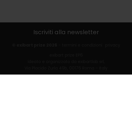
Iscriviti alla newsletter
© exibart prize 2026
-
termini e condizioni
privacy
exibart prize EP6
ideato e organizzato da exibartlab srl,
Via Placido Zurla 49b, 00176 Roma - Italy
web design and development by
Infmedia