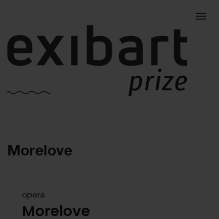
Togg
Morelove
navig
opera
Morelove