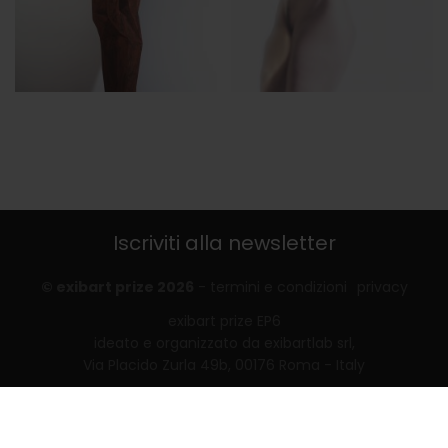
Iscriviti alla newsletter
© exibart prize 2026
-
termini e condizioni
privacy
exibart prize EP6
ideato e organizzato da exibartlab srl,
Via Placido Zurla 49b, 00176 Roma - Italy
web design and development by
Infmedia