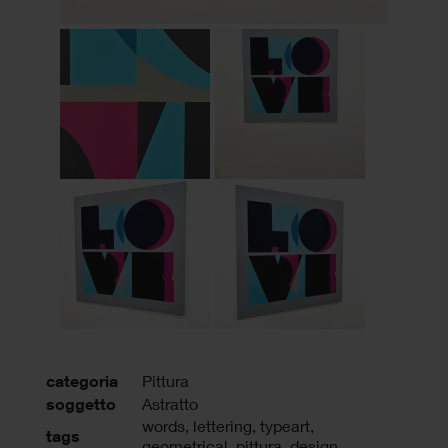
categoria
Pittura
soggetto
Astratto
words
,
lettering
,
typeart
,
tags
geometrical
,
pittura
,
design