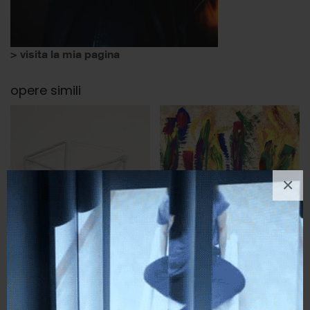
> visita la mia pagina
opere simili
×