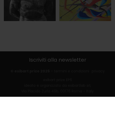
Iscriviti alla newsletter
© exibart prize 2026
-
termini e condizioni
privacy
exibart prize EP6
ideato e organizzato da exibartlab srl,
Via Placido Zurla 49b, 00176 Roma - Italy
web design and development by
Infmedia