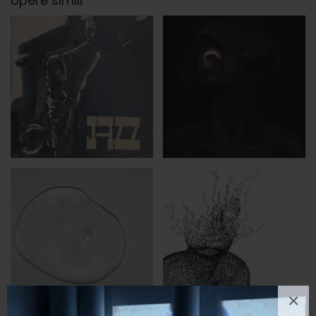
opere simili
×