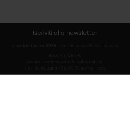
Iscriviti alla newsletter
© exibart prize 2026
-
termini e condizioni
privacy
exibart prize EP6
ideato e organizzato da exibartlab srl,
Via Placido Zurla 49b, 00176 Roma - Italy
web design and development by
Infmedia