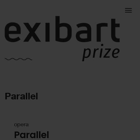
Togg
Parallel
navig
opera
Parallel