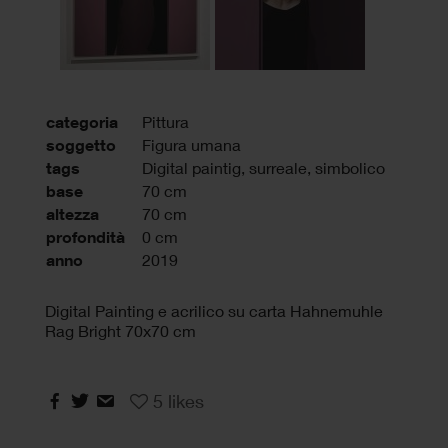
categoria
Pittura
soggetto
Figura umana
tags
Digital paintig
,
surreale
,
simbolico
base
70 cm
altezza
70 cm
profondità
0 cm
anno
2019
Digital Painting e acrilico su carta Hahnemuhle
Rag Bright 70x70 cm
5
likes