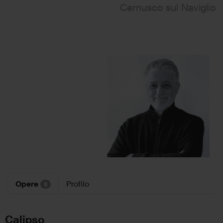
Cernusco sul Naviglio
Opere
Profilo
9
Calipso