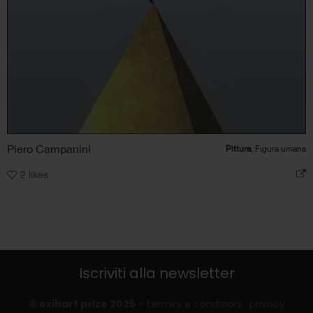
Piero Campanini
Pittura
, Figura umana
2
likes
Iscriviti alla newsletter
© exibart prize 2026
-
termini e condizioni
privacy