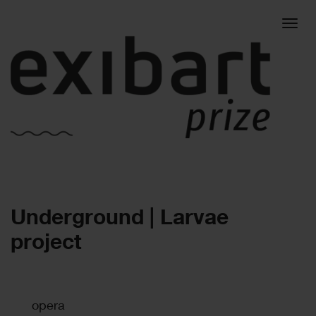
Togg
Underground | Larvae
navig
project
opera