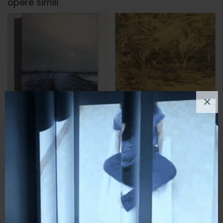
opere simili
×