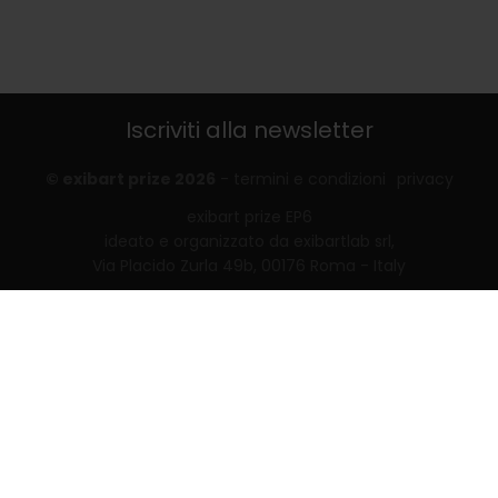
Iscriviti alla newsletter
© exibart prize 2026
-
termini e condizioni
privacy
exibart prize EP6
ideato e organizzato da exibartlab srl,
Via Placido Zurla 49b, 00176 Roma - Italy
web design and development by
Infmedia