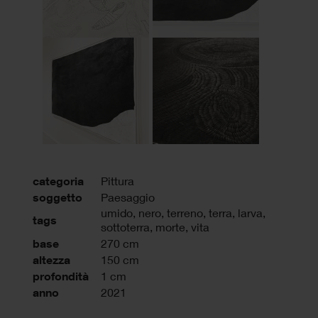
categoria
Pittura
soggetto
Paesaggio
umido
,
nero
,
terreno
,
terra
,
larva
,
tags
sottoterra
,
morte
,
vita
base
270 cm
altezza
150 cm
profondità
1 cm
anno
2021