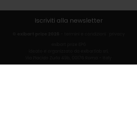
Iscriviti alla newsletter
© exibart prize 2026
-
termini e condizioni
privacy
exibart prize EP6
ideato e organizzato da exibartlab srl,
Via Placido Zurla 49b, 00176 Roma - Italy
web design and development by
Infmedia