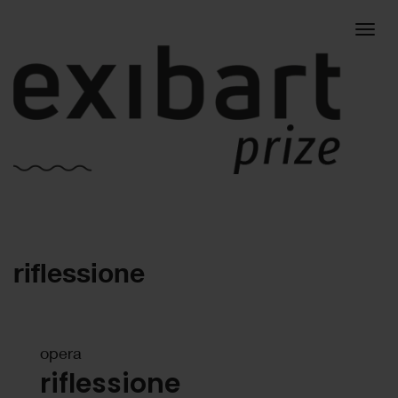
Togg
riflessione
navig
opera
riflessione