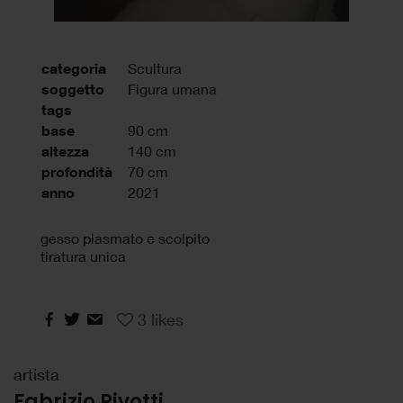
categoria
Scultura
soggetto
Figura umana
tags
base
90 cm
altezza
140 cm
profondità
70 cm
anno
2021
gesso plasmato e scolpito
tiratura unica
3
likes
artista
Fabrizio Rivotti