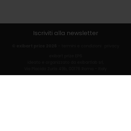
Iscriviti alla newsletter
© exibart prize 2026
-
termini e condizioni
privacy
exibart prize EP6
ideato e organizzato da exibartlab srl,
Via Placido Zurla 49b, 00176 Roma - Italy
web design and development by
Infmedia