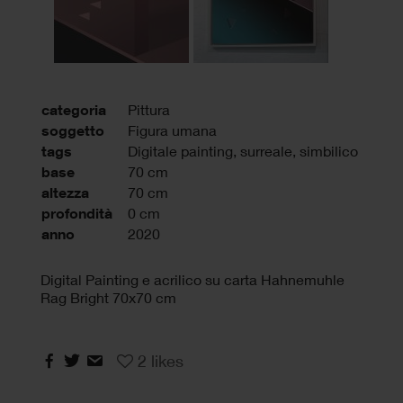
categoria
Pittura
soggetto
Figura umana
tags
Digitale painting
,
surreale
,
simbilico
base
70 cm
altezza
70 cm
profondità
0 cm
anno
2020
Digital Painting e acrilico su carta Hahnemuhle
Rag Bright 70x70 cm
2
likes