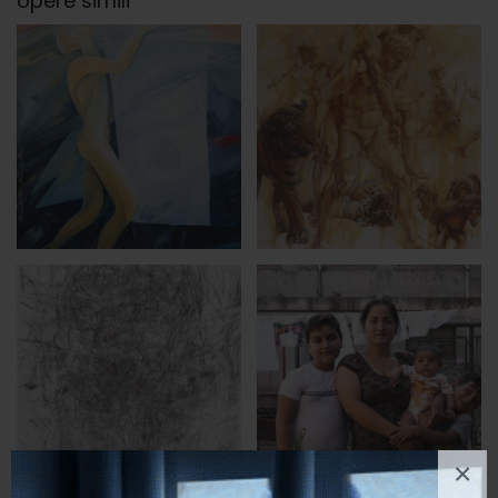
opere simili
×