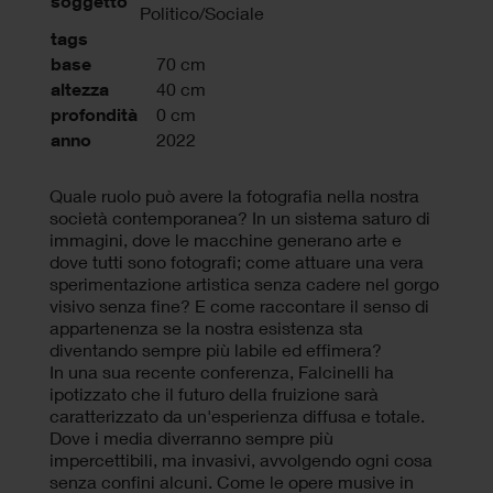
soggetto
Politico/Sociale
tags
base
70 cm
altezza
40 cm
profondità
0 cm
anno
2022
Quale ruolo può avere la fotografia nella nostra
società contemporanea? In un sistema saturo di
immagini, dove le macchine generano arte e
dove tutti sono fotografi; come attuare una vera
sperimentazione artistica senza cadere nel gorgo
visivo senza fine? E come raccontare il senso di
appartenenza se la nostra esistenza sta
diventando sempre più labile ed effimera?
In una sua recente conferenza, Falcinelli ha
ipotizzato che il futuro della fruizione sarà
caratterizzato da un'esperienza diffusa e totale.
Dove i media diverranno sempre più
impercettibili, ma invasivi, avvolgendo ogni cosa
senza confini alcuni. Come le opere musive in