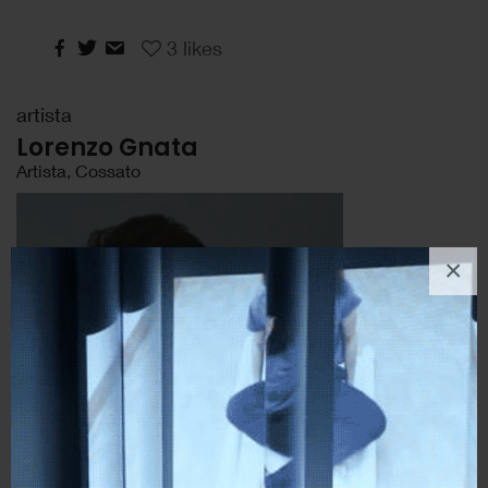
3
likes
artista
Lorenzo Gnata
Artista, Cossato
×