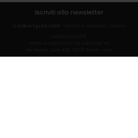
Iscriviti alla newsletter
© exibart prize 2026
-
termini e condizioni
privacy
exibart prize EP6
ideato e organizzato da exibartlab srl,
Via Placido Zurla 49b, 00176 Roma - Italy
web design and development by
Infmedia