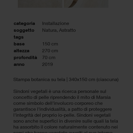
categoria
Installazione
soggetto
Natura, Astratto
tags
base
150 cm
altezza
270 cm
profondità
70 cm
anno
2019
Stampa botanica su tela | 340x150 cm (ciascuna)
Sindoni vegetali è una ricerca personale sul
concetto di pelle riprendendo il mito di Marsia
come simbolo dell'involucro corporeo che
garantisce l'individualità, a patto di proteggere
l'integrità del proprio io-pelle. Sindoni vegetali
sono anche superfici in divenire sulle quali la tela
ha assorbito il colore naturalmente contenuto nei
semi che hanno vegetato avvolti al suo interno