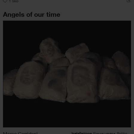
1
like
Angels of our time
Marco Corridoni
Installazione
, Figura umana, Politico/Sociale