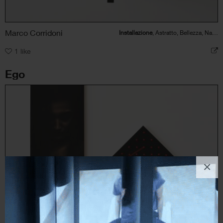
Marco Corridoni
Installazione
, Astratto, Bellezza, Natura
1
like
Ego
×