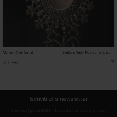
Marco Corridoni
Scultura
, Nudo, Figura umana, Erotico, Bellezza
2
likes
Iscriviti alla newsletter
© exibart prize 2026
-
termini e condizioni
privacy