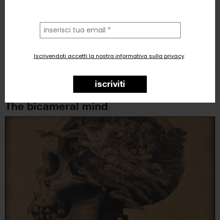
la
tua
email
Iscrivendoti accetti la nostra informativa sulla privacy
.
Marco Corridoni
Disegno
, Astratto, Natura
iscriviti
1
like
The bicameral mind