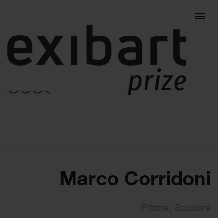
Togg
navig
Marco Corridoni
Pittore, Scultore